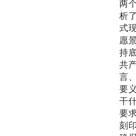
两
析
式
愿
持
共
言
要
干
要
刻