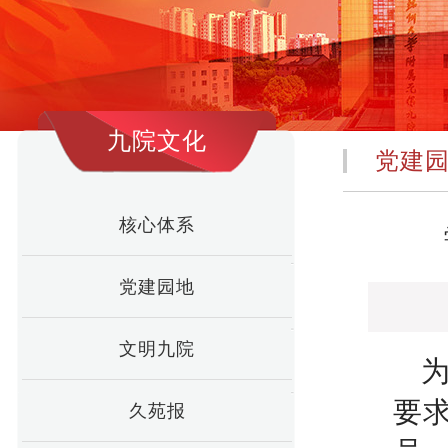
九院文化
党建
核心体系
党建园地
文明九院
要
久苑报