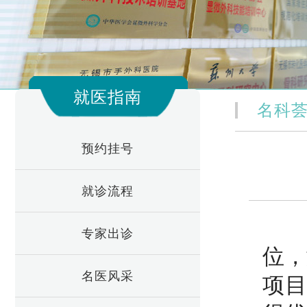
就医指南
名科
预约挂号
就诊流程
医
专家出诊
位，
名医风采
项目