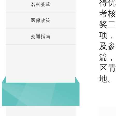
得优
名科荟萃
考核
医保政策
奖二
项，
交通指南
及参
篇，
区
地。
医
咨询