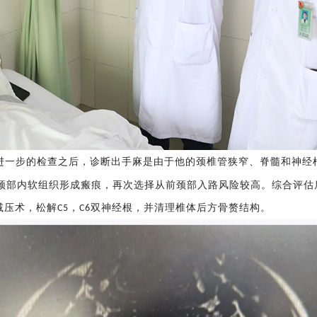
进一步的检查之后，诊断出手麻是由于他的颈椎管狭窄、脊髓和神经
颈部内软组织形成瘢痕，再次选择从前颈部入路风险较高。综合评估
减压术，松解
，
双神经根，并清理椎体后方骨赘结构。
C5
C6