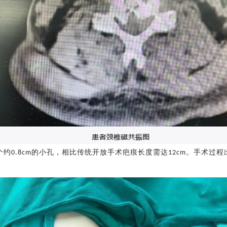
个约
的小孔，相比传统开放手术疤痕长度需达
。
手术过程
0.8cm
12cm