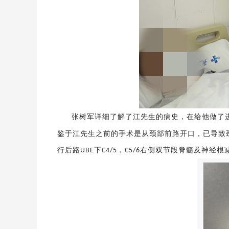
张树军详细了解了江先生的病史，在给他做了
鉴于江先生之前的手术是从颈部前路开口，已导致
行后路
下
，
右侧双节段脊髓及神经根
UBE
C4/5
C5/6