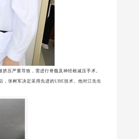
根挤压严重导致，需进行脊髓及神经根减压手术。
后，张树军决定采用先进的
UBE
技术。他对江先生