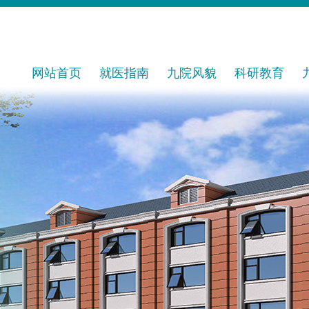
网站首页
就医指南
九院风貌
科研教育
预约挂号
医院概况
科研平台
就诊流程
发展历程
科研成果
专家出诊
公示公告
继续教育
名医风采
院务公开
教育基地
名科荟萃
进修管理
医保政策
导师风采