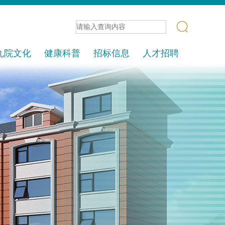
九院文化
健康科普
招标信息
人才招聘
核心体系
信息发布
党建园地
招标项目
文明九院
中标通告
久苑报
爱心联盟