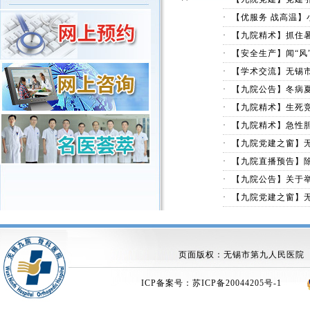
·
【优服务 战高温
·
【九院精术】抓住暑
·
【安全生产】闻“风”
·
【学术交流】无锡市
·
【九院公告】冬病
·
【九院精术】生死竞
·
【九院精术】急性胆
·
【九院党建之窗】无
·
【九院直播预告】
·
【九院公告】关于举办
·
【九院党建之窗】无
页面版权：无锡市第九人民
ICP备案号：
苏ICP备20044205号-1