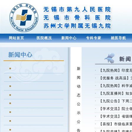
网站首页
医院概况
新闻中心
专科专家
就医导航
新
·
【九院热闻】印度尼
闻
·
【优服务 战高温】
·
【九院热闻】科学减
动
·
【九院直播间】知
态
·
【九院公告】下周二
公
·
【学术交流】院士领
示
·
【学术交流】省级继
公
·
【喜报】市级临床重
告
·
【九院党建】党建引