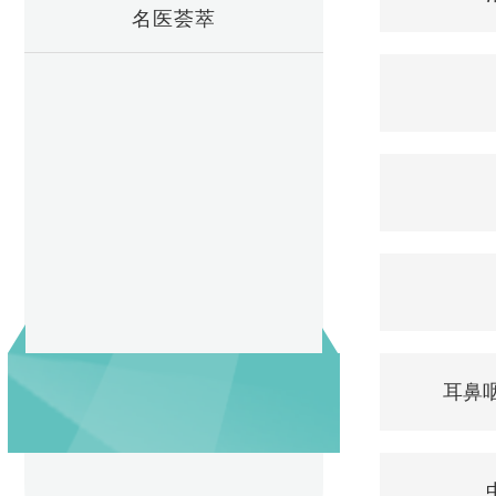
名医荟萃
耳鼻