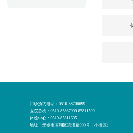
门诊预约电话：0510-88706699
医院总机：0510-85867999 85811599
体检中心：0510-85811605
地址：无锡市滨湖区梁溪路999号（小桃源）