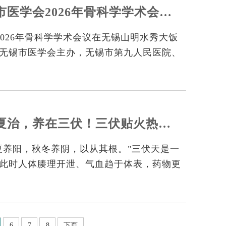
【学术交流】无锡市医学会2026年骨科学学术会议成功召开...
2026年骨科学学术会议在无锡山明水秀大饭
无锡市医学会主办，无锡市第九人民医院、
建覆盖创伤骨科、关节外科、脊柱外科、足
术交流平台，汇聚省内骨科领域权威专家与
【九院公告】冬病夏治，养在三伏！三伏贴火热进行中！
夏养阳，秋冬养阴，以从其根。"三伏天是一
此时人体腠理开泄、气血趋于体表，药物更
经入脏。将温阳散寒的中药贴敷于特定穴
，温通经络、扶正祛邪，可有效改善阳虚体
作—— 这就是中医 "冬病夏治" 、“治未
三伏贴”正是这一理念最具代表性的治疗方
6
7
8
下页