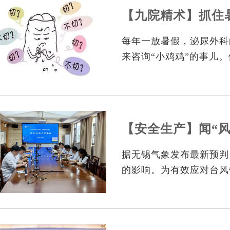
【九院精术】抓住
每年一放暑假，泌尿外科
来咨询“小鸡鸡”的事儿
薄透气、不容易摩擦伤口
别急着“跟风”，咱们得
据无锡气象发布最新预判
的影响。为有效应对台风
人身安全，无锡市第九人
期”，从严从细落细落实
全力打好防台防汛“主动仗