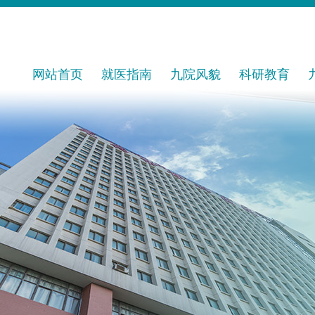
网站首页
就医指南
九院风貌
科研教育
预约挂号
医院概况
科研平台
就诊流程
发展历程
科研成果
专家出诊
公示公告
继续教育
名医风采
院务公开
教育基地
名科荟萃
进修管理
医保政策
导师风采