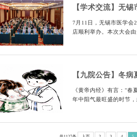
7月11日，无锡市医学会
店顺利举办。本次大会由
无锡市骨科医院承办，搭
踝外科等多领域高水平学
临床骨干共襄盛会。
《黄帝内经》有言："春
年中阳气最旺盛的时节，
易通过皮肤渗透吸收、循
位，借助三伏天阳气之力
质，减轻冬季易发疾病的发
病”的特色治疗思路。“
共1127条
上页
2
3
4
5