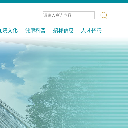
九院文化
健康科普
招标信息
人才招聘
核心体系
信息发布
党建园地
招标项目
文明九院
中标通告
久苑报
爱心联盟