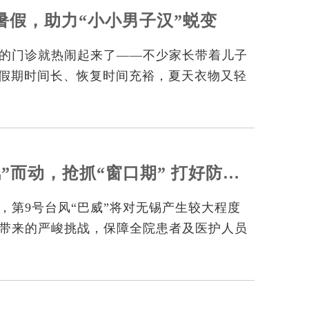
暑假，助力“小小男子汉”蜕变
的门诊就热闹起来了——不少家长带着儿子
。假期时间长、恢复时间充裕，夏天衣物又轻
，确实是处理包皮问题的黄金窗口期。但先
先搞清楚情况再出手。
【安全生产】闻“风”而动，抢抓“窗口期” 打好防台防汛“主动...
，第9号台风“巴威”将对无锡产生较大程度
带来的严峻挑战，保障全院患者及医护人员
民医院闻“风”而动，抢抓台风防御“窗口
防台防汛要求，全方位织密安全“防护网”，
”。