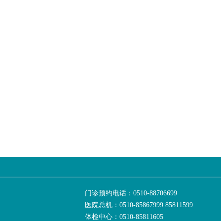
门诊预约电话：0510-88706699
医院总机：0510-85867999 85811599
体检中心：0510-85811605