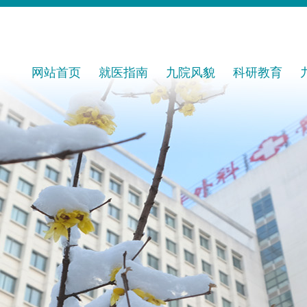
网站首页
就医指南
九院风貌
科研教育
预约挂号
医院概况
科研平台
就诊流程
发展历程
科研成果
专家出诊
公示公告
继续教育
名医风采
院务公开
教育基地
名科荟萃
进修管理
医保政策
导师风采