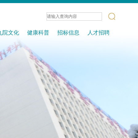
九院文化
健康科普
招标信息
人才招聘
核心体系
信息发布
党建园地
招标项目
文明九院
中标通告
久苑报
爱心联盟