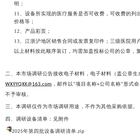
明；
11、
设备所实现的医疗服务是否可收费，可收费的列
价格等；
12、
产品彩页；
13、
江浙沪地区销售合同或发票复印件；三级医院用
以上材料按此顺序装订，均需加盖投标公司的公章，
二、
本市场调研公告
接收
电子
材料，电子材料
（
盖
公章生
，邮件以
项目名称
公司名称
形式命
WX9YQXK@163.com
“
+
”
不予审核。
三、
本调研仅作为市场调研用途，不作为其他采购依据。
四、
调研设备清单：见附件
2025年第四批设备调研清单.zip