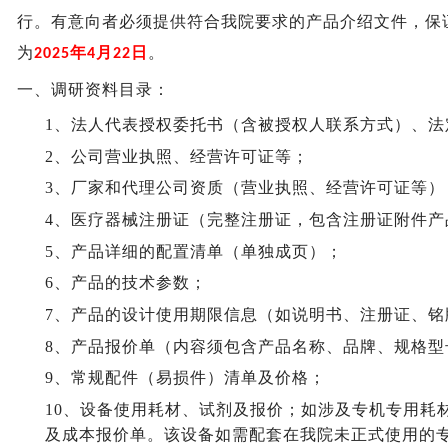
行。
有意向者必须提供符合我院要求的产品介绍文件，保
为
年
月
日
。
2025
4
22
一、
调研资料目录：
1、
法人代表授权委托书（含被授权人联系方式）、法
2、
公司营业执照、经营许可证等；
3、
厂家和代理公司资质（营业执照、经营许可证等）
4、
医疗器械注册证（完整注册证，包含注册证附件产
5、
产品详细的配置清单（单独成页）；
6、
产品的技术参数；
7、
产品的设计
使用期限信息
（如说明书、注册证、铭
8、
产品报价单（内容须包含产品名称、品牌、规格型
9、
常规配件（易损件）清单及价格；
10、
设备使用耗材、试剂及报价；如涉及专机专用耗
及成本报价单。
该设备如需配套在我院未正式使用的