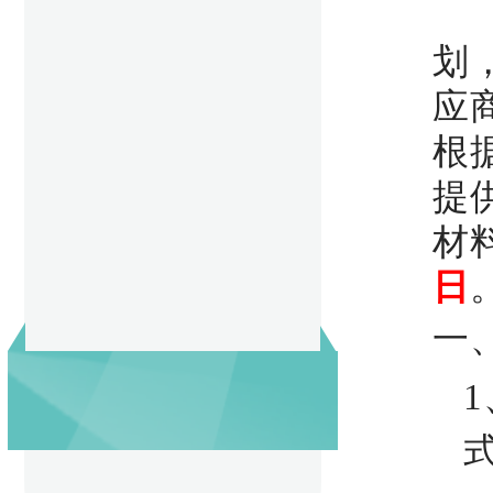
划
应
根
提
材
日
一
1