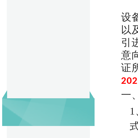
设
以
引
意
证
202
一
1