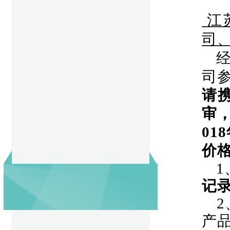
江
司
司
请
审
018
价
1
记
2
产