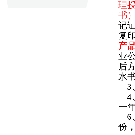
理
书
记
复
产
业
后
水
3
4
一
6
份