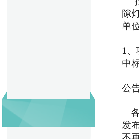
隙
单
1、
中
公
发
不